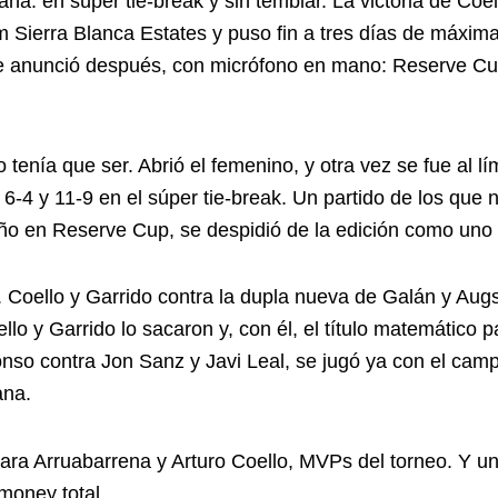
na: en súper tie-break y sin temblar. La victoria de Coel
am Sierra Blanca Estates y puso fin a tres días de máx
 se anunció después, con micrófono en mano: Reserve C
o tenía que ser. Abrió el femenino, y otra vez se fue al l
6-4 y 11-9 en el súper tie-break. Un partido de los que n
o en Reserve Cup, se despidió de la edición como uno 
 Coello y Garrido contra la dupla nueva de Galán y Augsb
llo y Garrido lo sacaron y, con él, el título matemático 
onso contra Jon Sanz y Javi Leal, se jugó ya con el camp
ana.
Lara Arruabarrena y Arturo Coello, MVPs del torneo. Y 
money total.