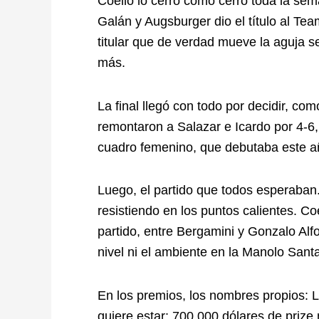
Coello lo cerró como cerró toda la sema
Galán y Augsburger dio el título al Te
titular que de verdad mueve la aguja
más.
La final llegó con todo por decidir, com
remontaron a Salazar e Icardo por 4-6, 
cuadro femenino, que debutaba este añ
Luego, el partido que todos esperaban.
resistiendo en los puntos calientes. Coe
partido, entre Bergamini y Gonzalo Alf
nivel ni el ambiente en la Manolo Sant
En los premios, los nombres propios: 
quiere estar: 700.000 dólares de prize 