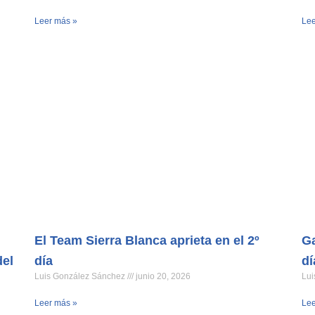
Leer más »
Lee
El Team Sierra Blanca aprieta en el 2º
Ga
del
día
dí
Luis González Sánchez
junio 20, 2026
Lui
Leer más »
Lee