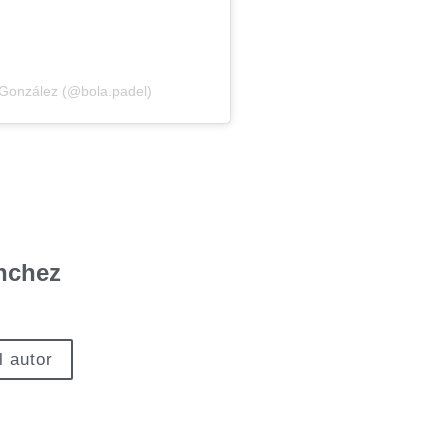
 González (@bola.padel)
nchez
l autor