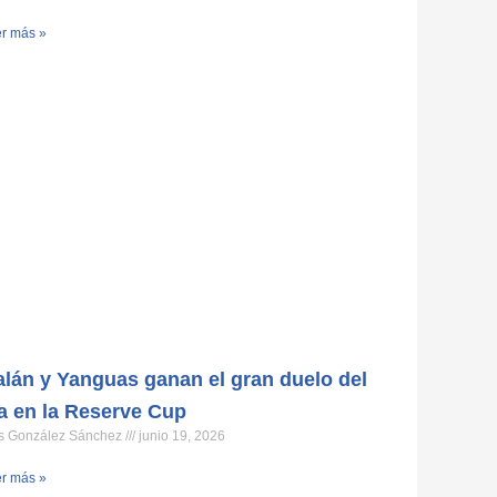
r más »
lán y Yanguas ganan el gran duelo del
a en la Reserve Cup
s González Sánchez
junio 19, 2026
r más »