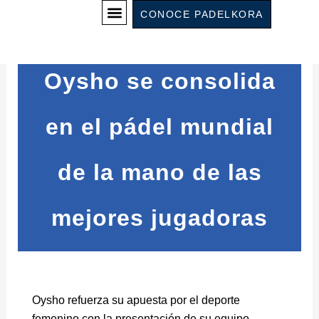
Ir
CONOCE PADELKORA
al
contenido
Oysho se consolida
en el pádel mundial
de la mano de las
mejores jugadoras
Oysho refuerza su apuesta por el deporte
femenino con la presentación de su equipo